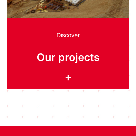
Discover
Our projects
+