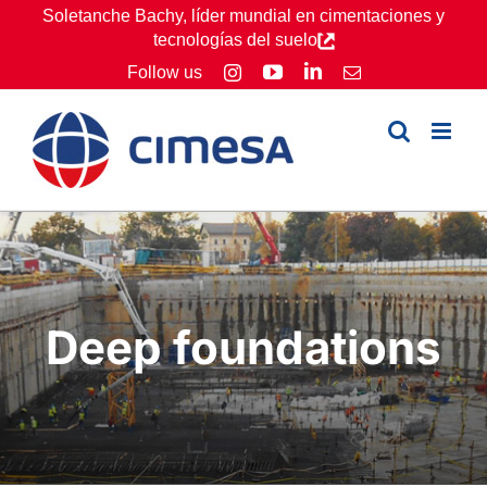
Skip
Soletanche Bachy, líder mundial en cimentaciones y
tecnologías del suelo
to
YouTube
LinkedIn
Follow us
Instagram
Email
content
Deep foundations