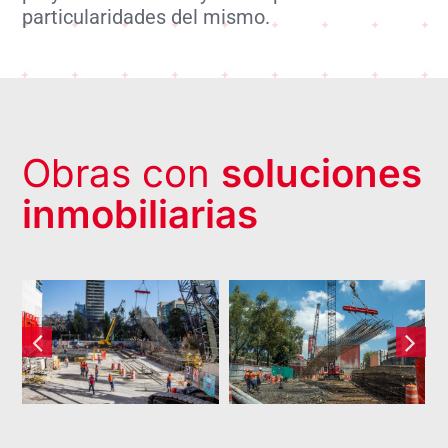
particularidades del mismo.
Obras con
soluciones
inmobiliarias
Torre
Insurgentes
Aeroméxico
86
– Reforma
445