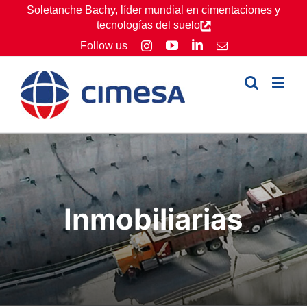
Skip
Soletanche Bachy, líder mundial en cimentaciones y
tecnologías del suelo
to
YouTube
LinkedIn
Follow us
Instagram
Email
content
Inmobiliarias