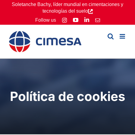
Skip
Soletanche Bachy, líder mundial en cimentaciones y
tecnologías del suelo
to
YouTube
LinkedIn
Follow us
Instagram
Email
content
Política de cookies