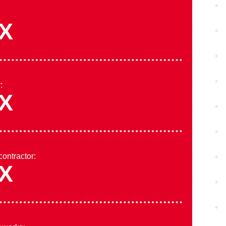
X
:
X
contractor:
X