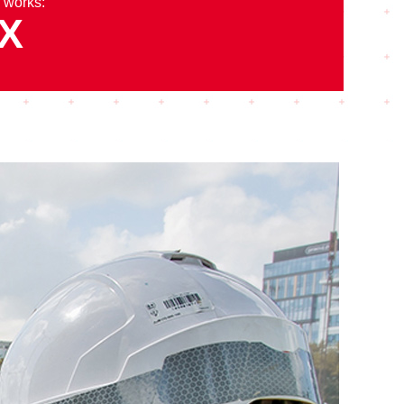
f works:
X