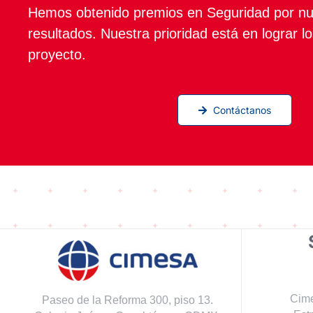
Hemos obtenido premios en Seguridad por nu
resultados. Nuestra prioridad está en lograr l
proyecto.
Contáctanos
Cime
Paseo de la Reforma 300, piso 13.