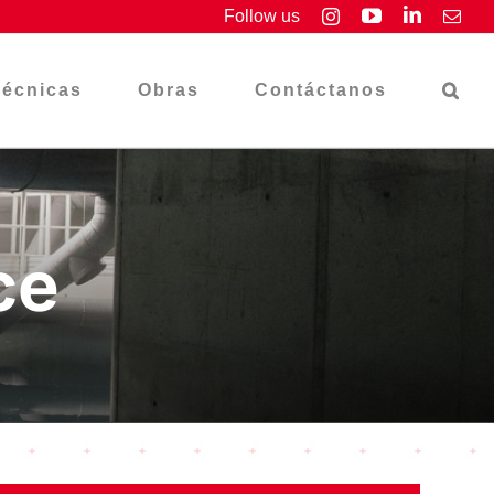
YouTube
LinkedIn
Follow us
Instagram
Emai
Técnicas
Obras
Contáctanos
ce