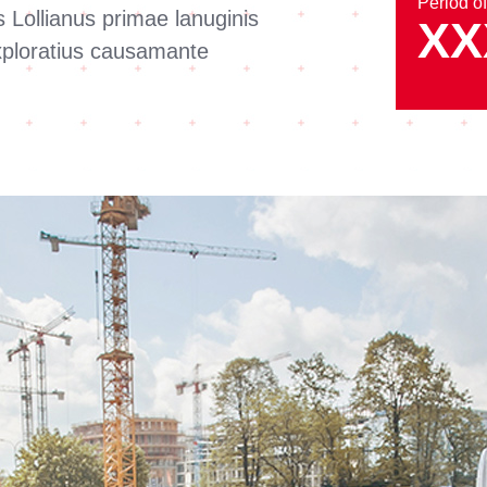
Period o
Lollianus primae lanuginis
XX
exploratius causamante