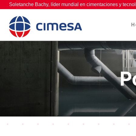
Skip
Soletanche Bachy, líder mundial en cimentaciones y tecnol
to
content
H
P