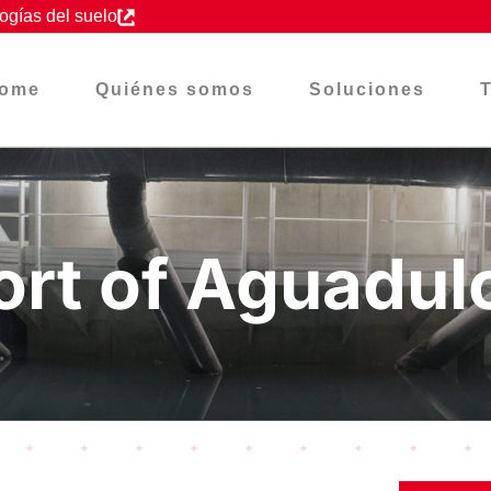
ogías del suelo
ome
Quiénes somos
Soluciones
ort of Aguadul