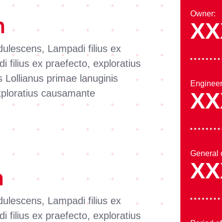
Owner:
n
XX
dulescens, Lampadi filius ex
 filius ex praefecto, exploratius
Lollianus primae lanuginis
Engineer
exploratius causamante
XX
General 
XX
n
dulescens, Lampadi filius ex
 filius ex praefecto, exploratius