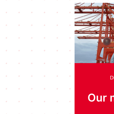
D
Our 