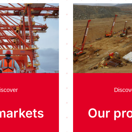
iscover
Discov
markets
Our pro