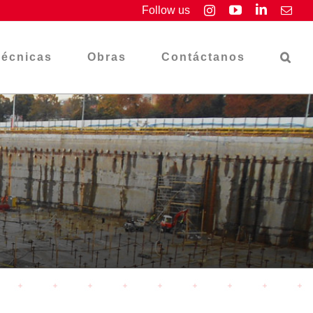
YouTube
LinkedIn
Follow us
Instagram
Emai
Técnicas
Obras
Contáctanos