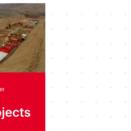
er
jects