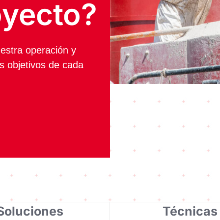
oyecto?
estra operación y
os objetivos de cada
Soluciones
Técnicas