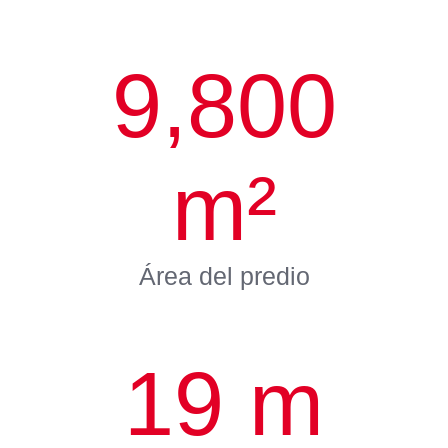
9,800
m²
Área del predio
19
m