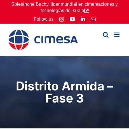
Skip
Soletanche Bachy, líder mundial en cimentaciones y
tecnologías del suelo
to
YouTube
LinkedIn
Follow us
Instagram
Email
content
Distrito Armida –
Fase 3