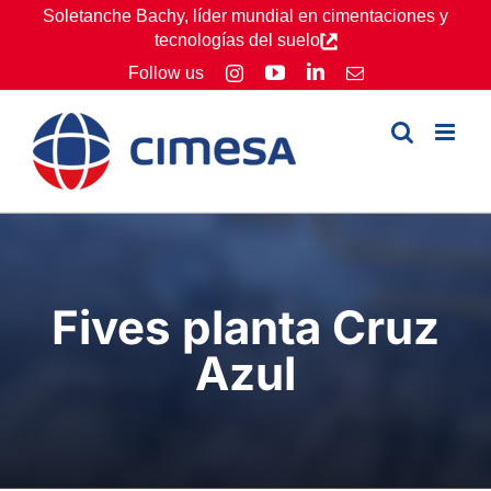
Skip
Soletanche Bachy, líder mundial en cimentaciones y
tecnologías del suelo
to
YouTube
LinkedIn
Follow us
Instagram
Email
content
Fives planta Cruz
Azul