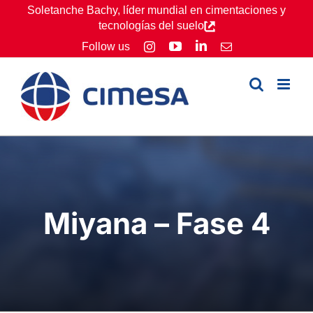
Skip
Soletanche Bachy, líder mundial en cimentaciones y
tecnologías del suelo
to
YouTube
LinkedIn
Follow us
Instagram
Email
content
Miyana – Fase 4