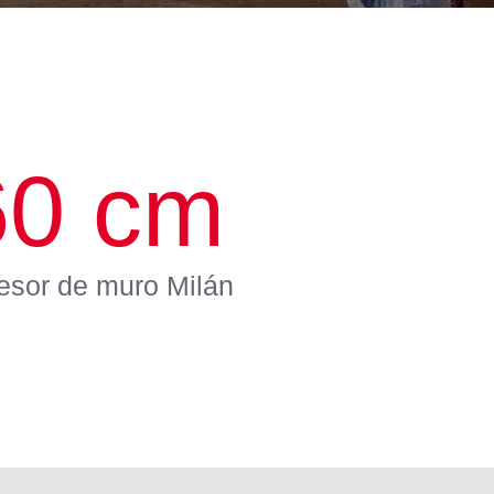
60
cm
esor de muro Milán