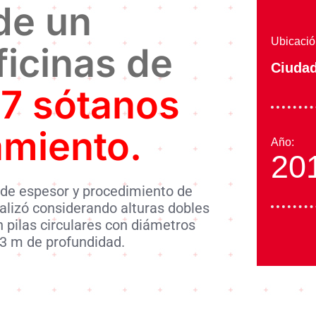
de un
Ubicació
ficinas de
Ciudad
 7 sótanos
amiento.
Año:
20
m de espesor y procedimiento de
lizó considerando alturas dobles
 pilas circulares con diámetros
33 m de profundidad.