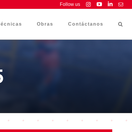
YouTube
LinkedIn
Follow us
Instagram
Emai
Técnicas
Obras
Contáctanos
5