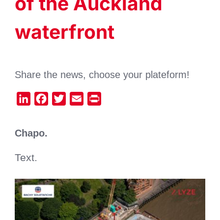
of the Auckland
waterfront
Share the news, choose your plateform!
LinkedIn
Facebook
Twitter
Email
Print
Chapo.
Text
.