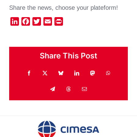
Share the news, choose your plateform!
LinkedIn
Facebook
Twitter
Email
Print
Share This Post
Facebook
X
Bluesky
LinkedIn
Mastodon
WhatsApp
Telegram
Threads
Email